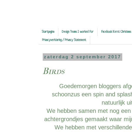
Startpagina
Design Teams I worked For
Facebook Kerst Christmas
Privacyverklaring / Privacy Statement
zaterdag 2 september 2017
Birds
Goedemorgen bloggers afg
schoonzus een spin and splas
natuurlijk u
We hebben samen met nog een vr
achtergrondjes gemaakt waar mijn
We hebben met verschillende 