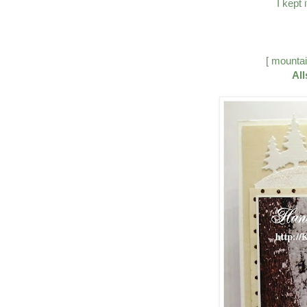
I kept 
[ mountai
Al