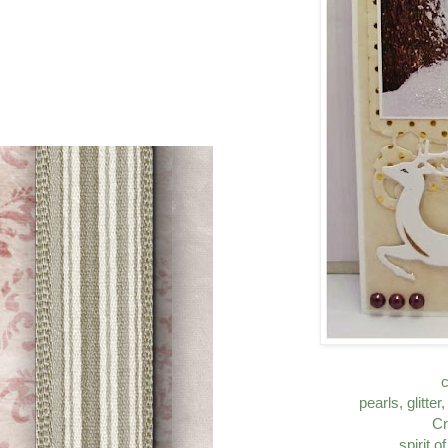
c
pearls, glitter
Cr
spirit 