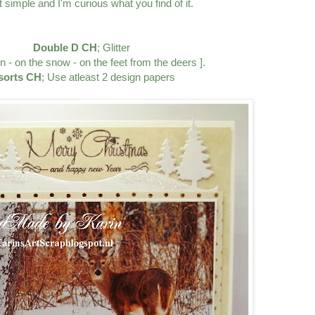
it simple and I'm curious what you find of it.
Double D CH
; Glitter
n - on the snow - on the feet from the deers ].
lsorts CH
; Use atleast 2 design papers