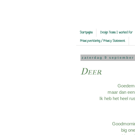
Startpagina
Design Teams I worked For
Privacyverklaring / Privacy Statement
zaterdag 9 september
Deer
Goedemor
maar dan een 
Ik heb het heel ru
Goodmornin
big one