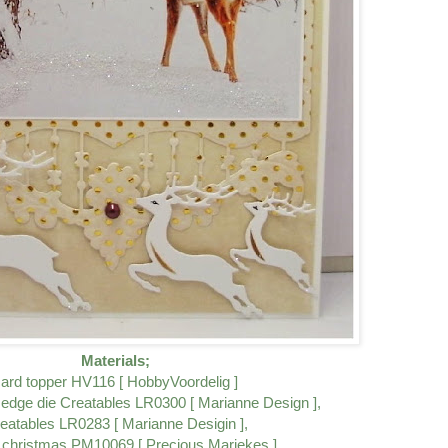
Materials;
ard topper HV116 [ HobbyVoordelig ]
,
edge die Creatables LR0300 [ Marianne Design ],
eatables LR0283 [ Marianne Desigin ],
of christmas PM10069 [ Precious Mariekes ],