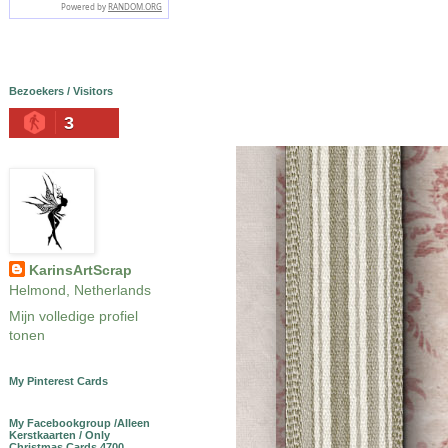
Bezoekers / Visitors
3
KarinsArtScrap
Helmond, Netherlands
Mijn volledige profiel
tonen
My Pinterest Cards
My Facebookgroup /Alleen
Kerstkaarten / Only
Christmas Cards 4700