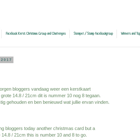
Facebook Kerst Christmas Group and Challenges
Stempel / Stamp facebookgroup
Winners and Top
 2017
gen bloggers vandaag weer een kerstkaart
grote 14.8 / 21cm dit is nummer 10 nog 8 tegaan.
stig gehouden en ben benieuwd wat jullie ervan vinden.
g bloggers today another christmas card but a
 14.8 / 21cm this is number 10 and 8 to go.