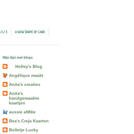
 3 / 5
A NEW SHAPE OF CARD
Mijn lijst met blogs
Holley's Blog
Angélique maakt
Anita's creaties
Anita's
handgemaakte
kaartjes
aussie aNNie
Bea's Creja Kaarten
Bolletje Lucky