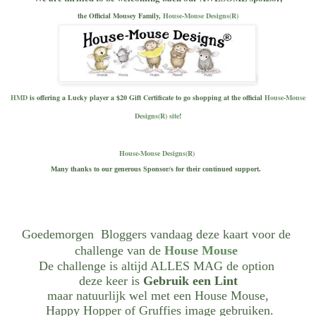
the Official Mousey Family,
House-Mouse Designs(R)
HMD
is offering a Lucky player a $20 Gift Certificate to go shopping at the official
House-Mouse
Designs(R) site
!
House-Mouse Designs(R)
Many thanks to our generous Sponsor/s for their continued support.
Goedemorgen Bloggers vandaag deze kaart voor de
challenge
van de
House Mouse
De challenge is altijd ALLES MAG de option
deze keer is
Gebruik een Lint
maar natuurlijk wel met een House Mouse,
Happy Hopper of Gruffies image gebruiken.