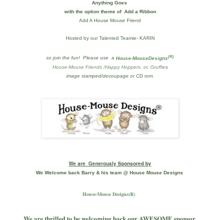
Anything Goes
with the option theme of
Add a Ribbon
Add A House Mouse Friend
Hosted by our Talented Teamie-
KARIN
(
R)
so join the fun!
Please use a
House-MouseDesigns
House-Mouse Friends /Happy Hoppers, or, Gruffie
s
i
mage stamped/decoupage or CD rom.
We are Generously Sponsored by
We Welcome back Barry & his team @ House Mouse Designs 
House-Mouse Designs(R)
We are thrilled to be welcoming back our AWESOME sponsor,