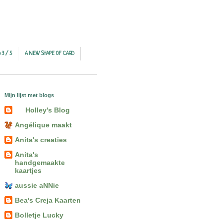
 3 / 5
A NEW SHAPE OF CARD
Mijn lijst met blogs
Holley's Blog
Angélique maakt
Anita's creaties
Anita's
handgemaakte
kaartjes
aussie aNNie
Bea's Creja Kaarten
Bolletje Lucky