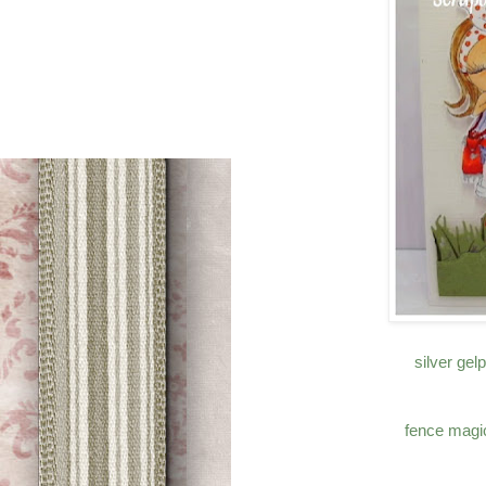
silver gel
fence magic