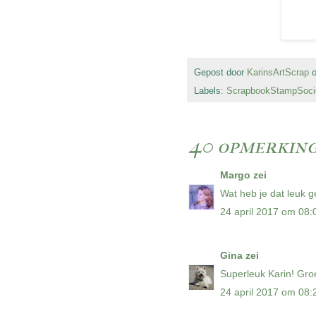
Gepost door
KarinsArtScrap
Labels:
ScrapbookStampSocie
40 opmerking
Margo
zei
Wat heb je dat leuk ge
24 april 2017 om 08:
Gina
zei
Superleuk Karin! Groe
24 april 2017 om 08: