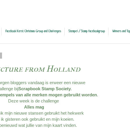
Facebook Kerst Christmas Group and Challenges
Stempel / Stamp facebookgroup
Winners and Top
7
picture from Holland
gen bloggers vandaag is erweer een nieuwe
allenge bij
Scrapbook Stamp Society
.
 stempels van alle merken mogen gebruikt worden
.
Deze week is de challenge
Alles mag
 ik mijn nieuwe stansen gebruikt het hekwerk
 ik gisteren ook gebruikt en mijn koeien.
enieuwd wat jullie van mijn kaart vinden.