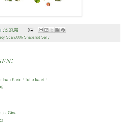
op
08:00:00
ty Scan0006 Snapshot Sally
en:
daan Karin ! Toffe kaart !
06
tjs, Gina
23