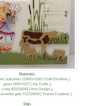
Materials;
pen, bulrushes 115633-0160 [ Craft Emotions ],
grass 6002-0137 [ Joy Crafts ],
cows ADD10043 [ Amy Design ],
al winter gate YCD10044 [ Yvonne Creations ].
Digi;