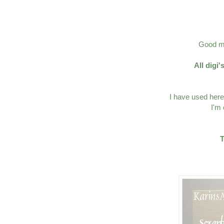
Good mo
All digi
I have used here
I'm 
T