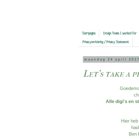
Startpagina
Design Teams I worked For
Privacyverklaring / Privacy Statement
maandag 24 april 201
Let's take a 
Goedemor
ch
Alle digi's en
Hier heb
had
Ben b