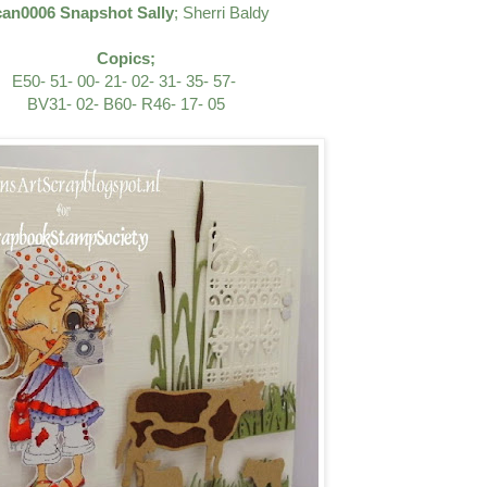
an0006 Snapshot Sally
; Sherri Baldy
Copics;
E50- 51- 00- 21- 02- 31- 35- 57-
BV31- 02- B60- R46- 17- 05