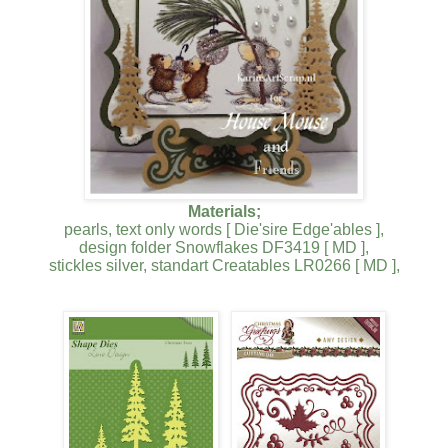
Materials;
pearls,
text only words [ Die'sire Edge'ables ],
design folder Snowflakes DF3419 [ MD ],
stickles silver, standart Creatables LR0266 [ MD ],