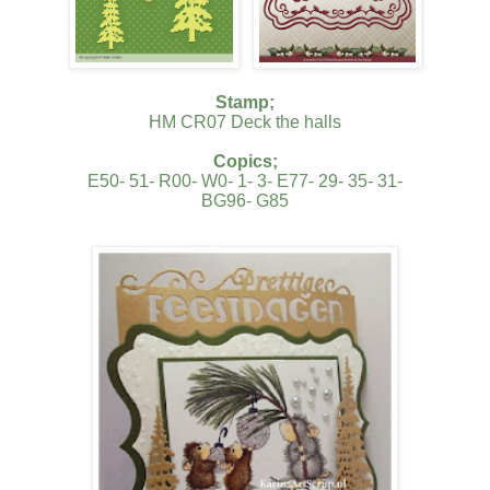
Stamp;
HM CR07 Deck the halls
Copics;
E50- 51- R00- W0- 1- 3- E77- 29- 35- 31-
BG96- G85