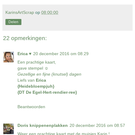
KarinsArtScrap
op
08:00:00
Delen
22 opmerkingen:
Erica ♥
20 december 2016 om 08:29
Een prachtige kaart,
gave stempel ☺
Gezellige en fijne (knutsel) dagen
Liefs van
Erica
{Heidebloempjuh}
{DT De Egel-Hert-rendier-ree}
Beantwoorden
Doris knippenenplakken
20 december 2016 om 08:57
Weer een prachtige kaart met de muisjes Karin !