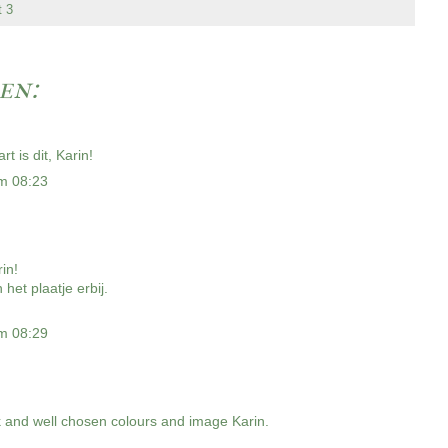
t 3
en:
t is dit, Karin!
m 08:23
in!
 het plaatje erbij.
m 08:29
k and well chosen colours and image Karin.