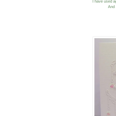
I have used a
And 