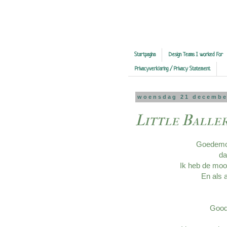
Startpagina
Design Teams I worked For
Privacyverklaring / Privacy Statement
woensdag 21 decembe
Little Balle
Goedemor
da
Ik heb de mooi
En als a
Goodm