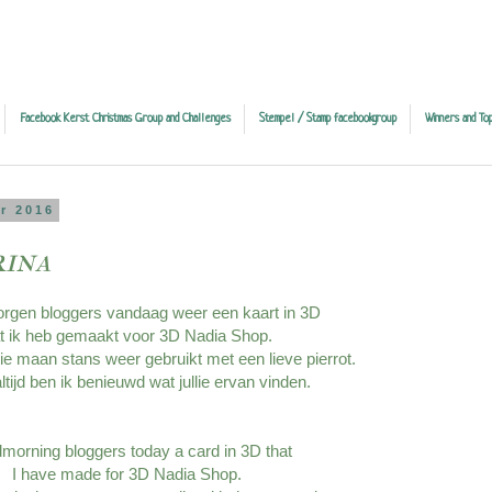
Facebook Kerst Christmas Group and Challenges
Stempel / Stamp facebookgroup
Winners and Top
r 2016
rina
gen bloggers vandaag weer een kaart in 3D
t ik heb gemaakt voor 3D Nadia Shop.
e maan stans weer gebruikt met een lieve pierrot.
ltijd ben ik benieuwd wat jullie ervan vinden.
orning bloggers today a card in 3D that
I have made for 3D Nadia Shop.