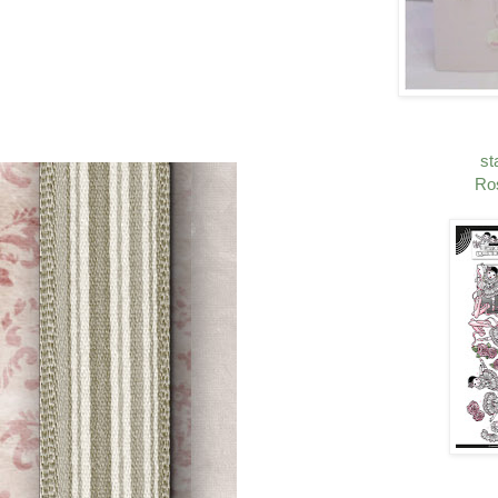
st
Ros