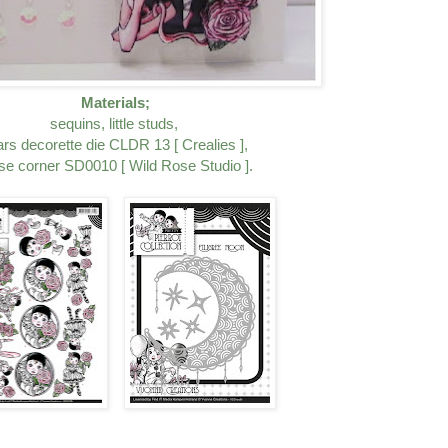
Materials;
sequins, little studs,
ars decorette die CLDR 13 [ Crealies ],
e corner SD0010 [ Wild Rose Studio ].