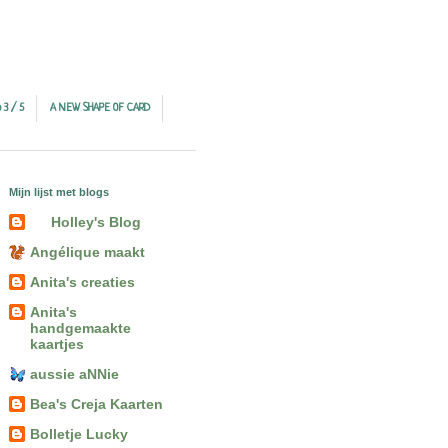
 3 / 5
A NEW SHAPE OF CARD
Mijn lijst met blogs
Holley's Blog
Angélique maakt
Anita's creaties
Anita's
handgemaakte
kaartjes
aussie aNNie
Bea's Creja Kaarten
Bolletje Lucky