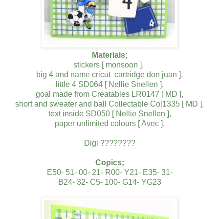
Materials;
stickers [ monsoon ],
big 4 and name cricut cartridge don juan ],
little 4 SD064 [ Nellie Snellen ],
goal made from Creatables LR0147 [ MD ],
short and sweater and ball Collectable Col1335 [ MD ],
text inside SD050 [ Nellie Snellen ],
paper unlimited colours [ Avec ].
Digi ????????
Copics;
E50- 51- 00- 21- R00- Y21- E35- 31-
B24- 32- C5- 100- G14- YG23