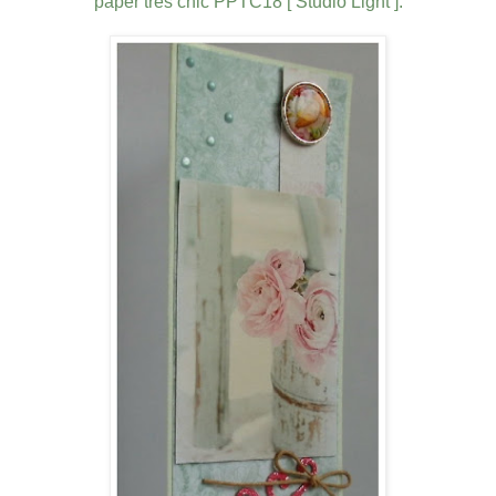
paper trés chic PPTC18 [ Studio Light ].